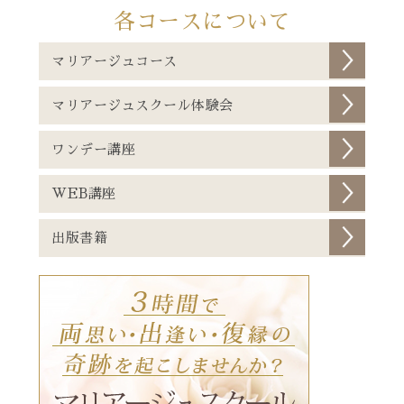
ナ
各コースについて
ビ
ゲ
マリアージュコース
ー
シ
マリアージュスクール体験会
ョ
ワンデー講座
ン
WEB講座
出版書籍