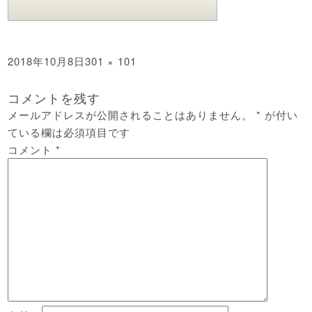
投
フ
2018年10月8日
301 × 101
稿
ル
日:
サ
コメントを残す
イ
メールアドレスが公開されることはありません。
*
が付い
ズ
ている欄は必須項目です
コメント
*