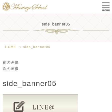
Skip
tog
to
nav
menu
main
content
side_banner05
HOME
>
side_banner05
前の画像
次の画像
side_banner05