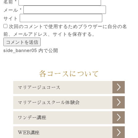
名前
*
メール
*
サイト
次回のコメントで使用するためブラウザーに自分の名
前、メールアドレス、サイトを保存する。
投
side_banner05
内で公開
稿
ナ
各コースについて
ビ
ゲ
マリアージュコース
ー
シ
マリアージュスクール体験会
ョ
ワンデー講座
ン
WEB講座